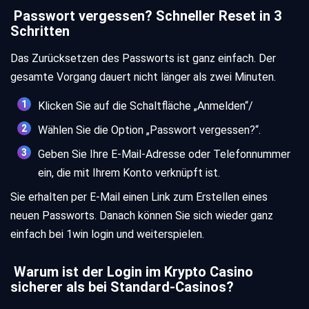
Passwort vergessen? Schneller Reset in 3
Schritten
Das Zurücksetzen des Passworts ist ganz einfach. Der
gesamte Vorgang dauert nicht länger als zwei Minuten.
Klicken Sie auf die Schaltfläche „Anmelden“/
Wählen Sie die Option „Passwort vergessen?“.
Geben Sie Ihre E-Mail-Adresse oder Telefonnummer
ein, die mit Ihrem Konto verknüpft ist.
Sie erhalten per E-Mail einen Link zum Erstellen eines
neuen Passworts. Danach können Sie sich wieder ganz
einfach bei 1win login und weiterspielen.
Warum ist der Login im Krypto Casino
sicherer als bei Standard-Casinos?