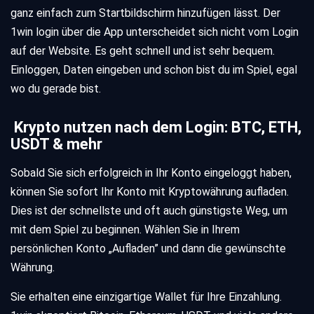
ganz einfach zum Startbildschirm hinzufügen lässt. Der
1win login über die App unterscheidet sich nicht vom Login
auf der Website. Es geht schnell und ist sehr bequem.
Einloggen, Daten eingeben und schon bist du im Spiel, egal
wo du gerade bist.
Krypto nutzen nach dem Login: BTC, ETH,
USDT & mehr
Sobald Sie sich erfolgreich in Ihr Konto eingeloggt haben,
können Sie sofort Ihr Konto mit Kryptowährung aufladen.
Dies ist der schnellste und oft auch günstigste Weg, um
mit dem Spiel zu beginnen. Wählen Sie in Ihrem
persönlichen Konto „Aufladen” und dann die gewünschte
Währung.
Sie erhalten eine einzigartige Wallet für Ihre Einzahlung.