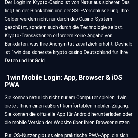
Der Login im Krypto-Casino ist von Natur aus sicherer. Das
liegt an der Blockchain und der SSL-Verschlüsselung. Ihre
Gelder werden nicht nur durch das Casino-System
geschützt, sondern auch durch die Technologie selbst.
Krypto-Transaktionen erfordern keine Angabe von
Bankdaten, was Ihre Anonymität zusätzlich erhöht. Deshalb
ist 1win das sicherste krypto casino Deutschland für Ihre
Daten und Ihr Geld.
1win Mobile Login: App, Browser & iOS
PWA
Sie können natürlich nicht nur am Computer spielen. 1win
bietet Ihnen einen äußerst komfortablen mobilen Zugang.
Sie können die offizielle App für Android herunterladen oder
die mobile Version der Website über Ihren Browser nutzen.
Für iOS-Nutzer gibt es eine praktische PWA-App, die sich