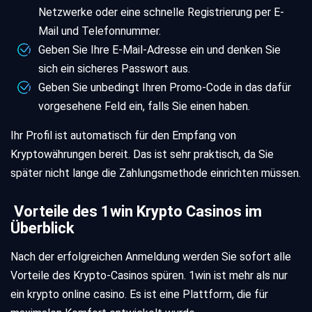
Netzwerke oder eine schnelle Registrierung per E-
Mail und Telefonnummer.
Geben Sie Ihre E-Mail-Adresse ein und denken Sie
sich ein sicheres Passwort aus.
Geben Sie unbedingt Ihren Promo-Code in das dafür
vorgesehene Feld ein, falls Sie einen haben.
Ihr Profil ist automatisch für den Empfang von
Kryptowährungen bereit. Das ist sehr praktisch, da Sie
später nicht lange die Zahlungsmethode einrichten müssen.
Vorteile des 1win Krypto Casinos im
Überblick
Nach der erfolgreichen Anmeldung werden Sie sofort alle
Vorteile des Krypto-Casinos spüren. 1win ist mehr als nur
ein krypto online casino. Es ist eine Plattform, die für