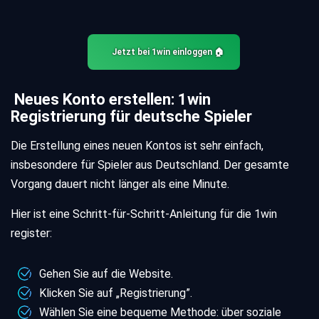
Jetzt bei 1win einloggen 🏠
Neues Konto erstellen: 1win
Registrierung für deutsche Spieler
Die Erstellung eines neuen Kontos ist sehr einfach,
insbesondere für Spieler aus Deutschland. Der gesamte
Vorgang dauert nicht länger als eine Minute.
Hier ist eine Schritt-für-Schritt-Anleitung für die 1win
register:
Gehen Sie auf die Website.
Klicken Sie auf „Registrierung”.
Wählen Sie eine bequeme Methode: über soziale