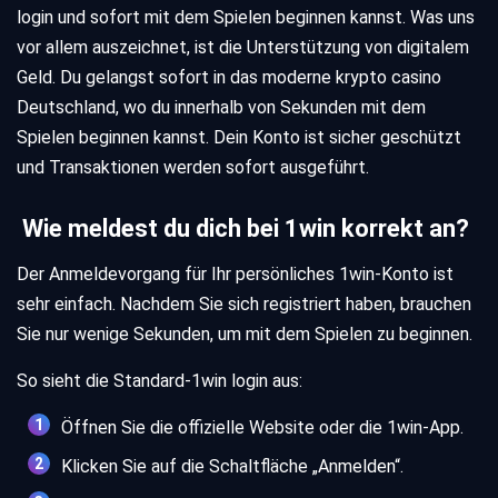
login und sofort mit dem Spielen beginnen kannst. Was uns
vor allem auszeichnet, ist die Unterstützung von digitalem
Geld. Du gelangst sofort in das moderne krypto casino
Deutschland, wo du innerhalb von Sekunden mit dem
Spielen beginnen kannst. Dein Konto ist sicher geschützt
und Transaktionen werden sofort ausgeführt.
Wie meldest du dich bei 1win korrekt an?
Der Anmeldevorgang für Ihr persönliches 1win-Konto ist
sehr einfach. Nachdem Sie sich registriert haben, brauchen
Sie nur wenige Sekunden, um mit dem Spielen zu beginnen.
So sieht die Standard-1win login aus:
Öffnen Sie die offizielle Website oder die 1win-App.
Klicken Sie auf die Schaltfläche „Anmelden“.