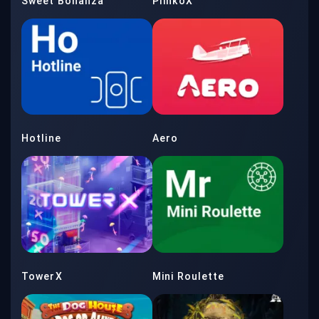
Sweet Bonanza
PlinkoX
Hotline
Aero
TowerX
Mini Roulette