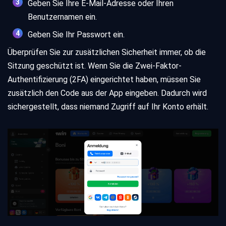
Geben Sie Ihre E-Mail-Adresse oder Ihren
Benutzernamen ein.
Geben Sie Ihr Passwort ein.
Überprüfen Sie zur zusätzlichen Sicherheit immer, ob die
Sitzung geschützt ist. Wenn Sie die Zwei-Faktor-
Authentifizierung (2FA) eingerichtet haben, müssen Sie
zusätzlich den Code aus der App eingeben. Dadurch wird
sichergestellt, dass niemand Zugriff auf Ihr Konto erhält.