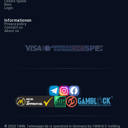
Casino Spiele
Boni
Login
Informationen
Privacy policy
Contact us
About us
© 2025 1WIN. 1winwager.de is operated in Germany by 1WIN N.V. holding