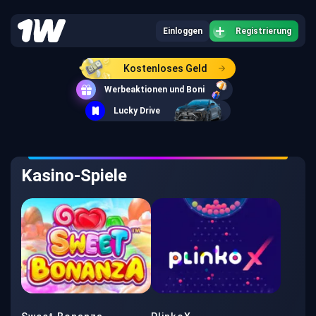
Einloggen
Registrierung
Kostenloses Geld
Werbeaktionen und Boni
Lucky Drive
Kasino-Spiele