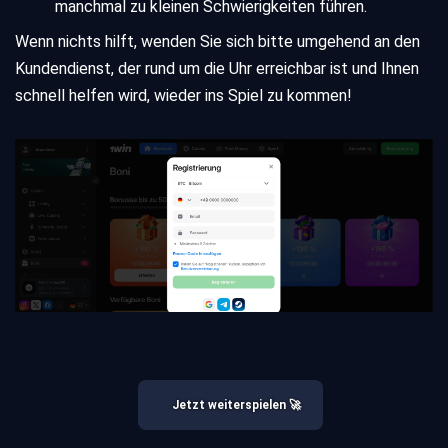
manchmal zu kleinen Schwierigkeiten führen.
Wenn nichts hilft, wenden Sie sich bitte umgehend an den
Kundendienst, der rund um die Uhr erreichbar ist und Ihnen
schnell helfen wird, wieder ins Spiel zu kommen!
Jetzt weiterspielen 🚀