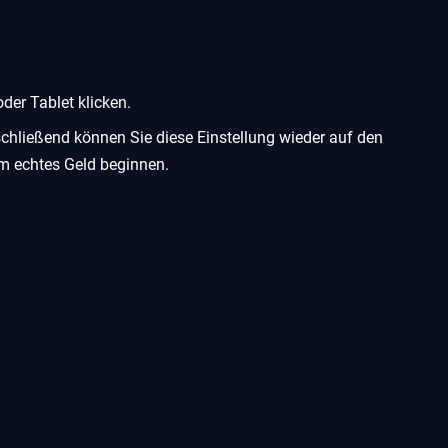
der Tablet klicken.
chließend können Sie diese Einstellung wieder auf den
m echtes Geld beginnen.