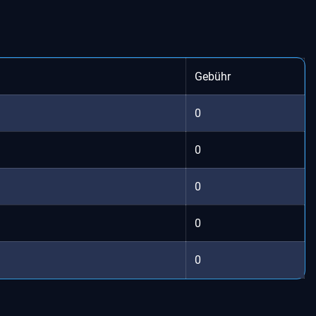
)
Gebühr
0
0
0
0
0