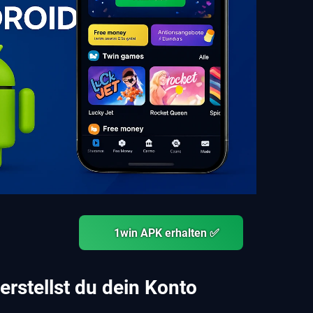
1win APK erhalten ✅
erstellst du dein Konto