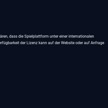
ren, dass die Spielplattform unter einer internationalen
rfügbarkeit der Lizenz kann auf der Website oder auf Anfrage