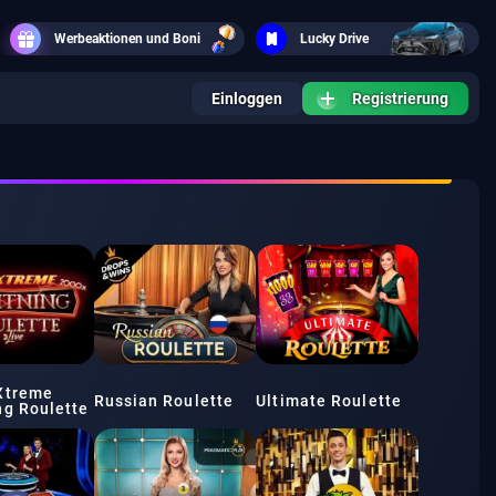
Werbeaktionen und Boni
Lucky Drive
Einloggen
Registrierung
Xtreme
Russian Roulette
Ultimate Roulette
ng Roulette