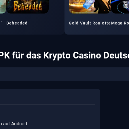
 -
Beheaded
Gold Vault Roulette
Mega Ro
APK für das Krypto Casino Deut
on auf Android