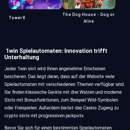
The Dog House - Dog or
TowerX
Alive
1win Spielautomaten: Innovation trifft
Unterhaltung
Jeder 1win slot wird Ihnen angenehme Emotionen
bescheren. Das liegt daran, dass auf der Website viele
Spielautomaten mit verschiedenen Themen verfügbar sind.
Sie finden klassische Geräte mit drei Walzen und moderne
Slots mit Bonusfunktionen, zum Beispiel Wild-Symbolen
oder Freispielen. Außerdem bietet das Casino Zugang zu
crypto slots mit progressiven jackpots.
Bevor Sie sich für einen bestimmten Spielautomaten