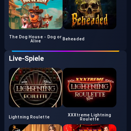
The Dog House - Dog or
Beheaded
Alive
Live-Spiele
XXXtreme Lightning
Lightning Roulette
Roulette