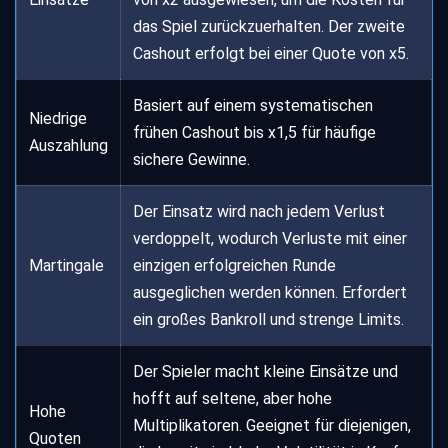
das Spiel zurückzuerhalten. Der zweite
Cashout erfolgt bei einer Quote von x5.
Basiert auf einem systematischen
Niedrige
frühen Cashout bis x1,5 für häufige
Auszahlung
sichere Gewinne.
Der Einsatz wird nach jedem Verlust
verdoppelt, wodurch Verluste mit einer
Martingale
einzigen erfolgreichen Runde
ausgeglichen werden können. Erfordert
ein großes Bankroll und strenge Limits.
Der Spieler macht kleine Einsätze und
hofft auf seltene, aber hohe
Hohe
Multiplikatoren. Geeignet für diejenigen,
Quoten