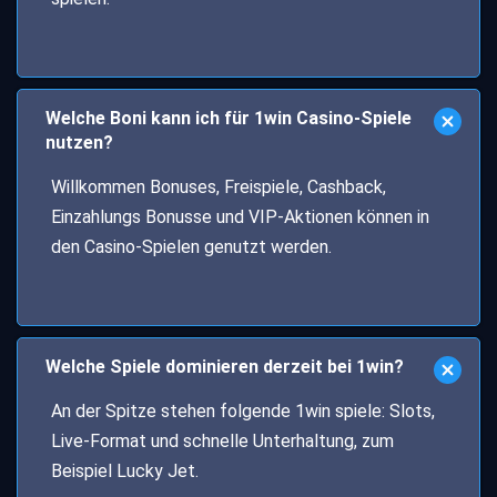
Welche Boni kann ich für 1win Casino-Spiele
nutzen?
Willkommen Bonuses, Freispiele, Cashback,
Einzahlungs Bonusse und VIP-Aktionen können in
den Casino-Spielen genutzt werden.
Welche Spiele dominieren derzeit bei 1win?
An der Spitze stehen folgende
1win spiele
: Slots,
Live-Format und schnelle Unterhaltung, zum
Beispiel Lucky Jet.