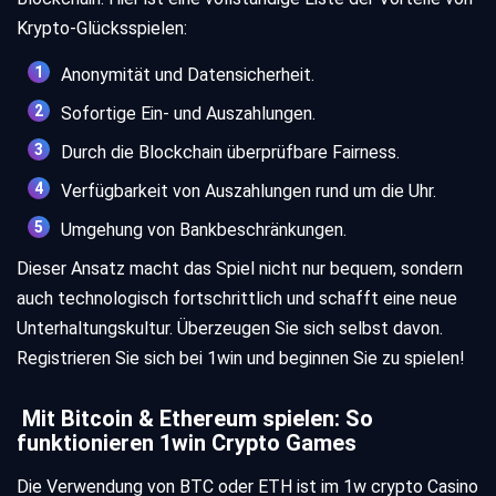
Krypto-Glücksspielen:
Anonymität und Datensicherheit.
Sofortige Ein- und Auszahlungen.
Durch die Blockchain überprüfbare Fairness.
Verfügbarkeit von Auszahlungen rund um die Uhr.
Umgehung von Bankbeschränkungen.
Dieser Ansatz macht das Spiel nicht nur bequem, sondern
auch technologisch fortschrittlich und schafft eine neue
Unterhaltungskultur. Überzeugen Sie sich selbst davon.
Registrieren Sie sich bei 1win und beginnen Sie zu spielen!
Mit Bitcoin & Ethereum spielen: So
funktionieren 1win Crypto Games
Die Verwendung von BTC oder ETH ist im 1w crypto Casino