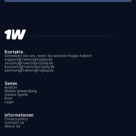
Kontakte
Schreiben Sie uns, wenn Sie weitere Fragen haben!
support@1wincryptoplay.de
security@1wincryptoplay.de
business@1wincryptoplay.de
partners@1wincryptoplay.de
Seiten
Aviator
Mobile Anwendung
Casino Spiele
Boni
Login
Informationen
Privacy policy
Contact us
About us