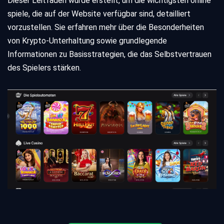
Dieser Leitfaden wurde erstellt, um die wichtigsten online
spiele, die auf der Website verfügbar sind, detailliert
vorzustellen. Sie erfahren mehr über die Besonderheiten
von Krypto-Unterhaltung sowie grundlegende
Informationen zu Basisstrategien, die das Selbstvertrauen
des Spielers stärken.