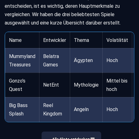
entscheiden, ist es wichtig, deren Hauptmerkmale zu
vergleichen. Wir haben die drei beliebtesten Spiele
ausgewählt und eine kurze Übersicht darüber erstellt.
Name
Entwickler
Thema
Volatilität
Mummyland
Belatra
Ägypten
Hoch
9
Treasures
Games
Gonzo's
Mittel bis
NetEnt
Mythologie
9
Quest
hoch
Big Bass
Reel
Angeln
Hoch
9
Splash
Kingdom