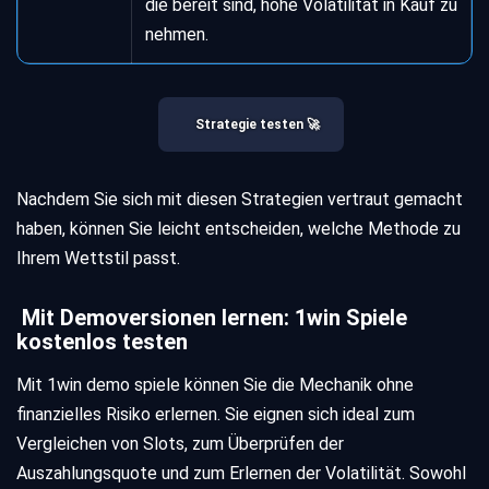
die bereit sind, hohe Volatilität in Kauf zu
nehmen.
Strategie testen 🚀
Nachdem Sie sich mit diesen Strategien vertraut gemacht
haben, können Sie leicht entscheiden, welche Methode zu
Ihrem Wettstil passt.
Mit Demoversionen lernen: 1win Spiele
kostenlos testen
Mit 1win demo spiele können Sie die Mechanik ohne
finanzielles Risiko erlernen. Sie eignen sich ideal zum
Vergleichen von Slots, zum Überprüfen der
Auszahlungsquote und zum Erlernen der Volatilität. Sowohl