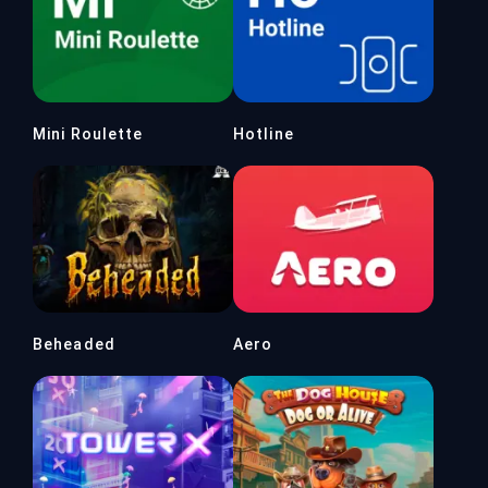
Mini Roulette
Hotline
Beheaded
Aero